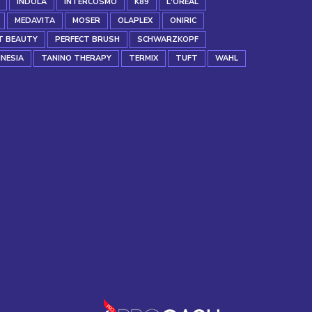
INDOLA
INTERCOSMO
K89
L'OREAL
MEDAVITA
MOSER
OLAPLEX
ONIRIC
T BEAUTY
PERFECT BRUSH
SCHWARZKOPF
INESIA
TANINO THERAPY
TERMIX
TUFT
WAHL