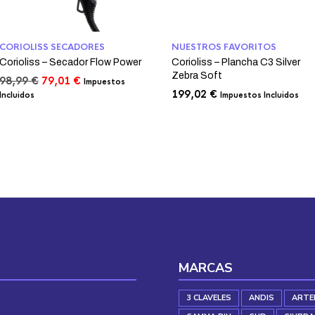
CORIOLISS SECADORES
NUESTROS FAVORITOS
Corioliss – Secador Flow Power
Corioliss – Plancha C3 Silver
Zebra Soft
El
El
98,99
€
79,01
€
Impuestos
precio
precio
199,02
€
Incluidos
Impuestos Incluidos
original
actual
era:
es:
98,99 €.
79,01 €.
MARCAS
3 CLAVELES
ANDIS
ARTE