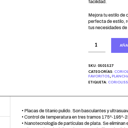
facilidad.
Mejora tu estilo de 
perfecta de estilo, 
tus necesidades de
AÑA
SKU:
0501527
CATEGORÍAS:
CORIOL
FAVORITOS
,
PLANCH
ETIQUETA:
CORIOLISS
• Placas de titanio pulido. Son basculantes y ultrasua
• Control de temperatura en tres tramos 175º-195º-2
• Nanotecnología de partículas de plata. Se eliminan 