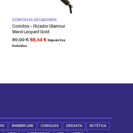
CORIOLISS SECADORES
Corioliss – Rizador Glamour
Wand Leopard Gold
El
El
89,00
€
88,64
€
Impuestos
precio
precio
Incluidos
original
actual
era:
es:
89,00 €.
88,64 €.
RO
BARBER LINE
CORIOLISS
DESSATA
ESTÉTICA