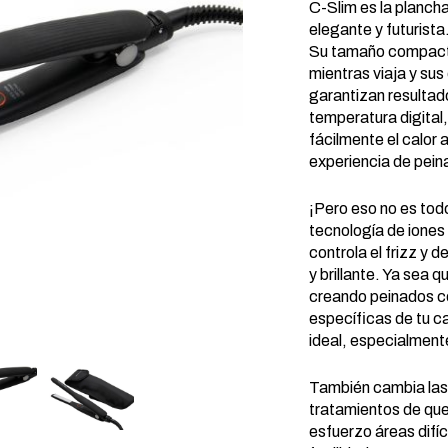
C-Slim es la plancha
elegante y futurista
Su tamaño compacto
mientras viaja y sus
garantizan resultado
temperatura digital
fácilmente el calor 
experiencia de pein
¡Pero eso no es tod
tecnología de iones
controla el frizz y 
y brillante. Ya sea q
creando peinados c
específicas de tu ca
ideal, especialment
También cambia las 
tratamientos de quer
esfuerzo áreas difí