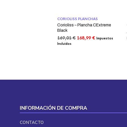
CORIOLISS PLANCHAS
Corioliss – Plancha CExtreme
Black
El
El
169,01
€
168,99
€
Impuestos
precio
precio
Incluidos
original
actual
era:
es:
169,01 €.
168,99 €.
INFORMACIÓN DE COMPRA
CONTACTO