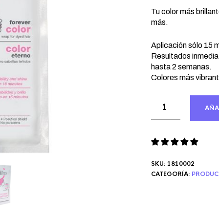
precio
prec
original
actu
Tu color más brillan
era:
más.
es:
9,76 €.
8,13
Aplicación sólo 15 
Resultados inmediat
hasta 2 semanas.
Colores más vibrant
AÑA
SKU:
1810002
CATEGORÍA:
PRODUC