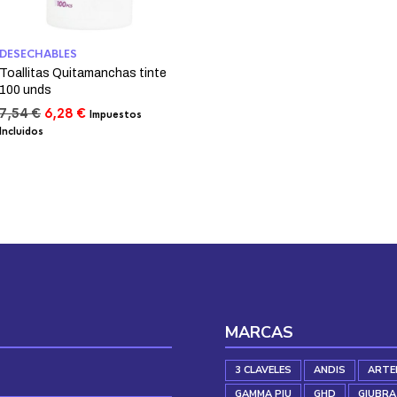
DESECHABLES
Toallitas Quitamanchas tinte
100 unds
El
El
7,54
€
6,28
€
Impuestos
precio
precio
Incluidos
original
actual
era:
es:
7,54 €.
6,28 €.
MARCAS
3 CLAVELES
ANDIS
ARTE
GAMMA PIU
GHD
GIUBRA