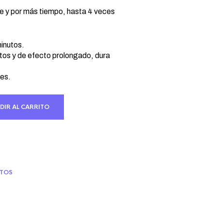
io
al
te y por más tiempo, hasta 4 veces
 €.
minutos.
os y de efecto prolongado, dura
es.
DIR AL CARRITO
TOS