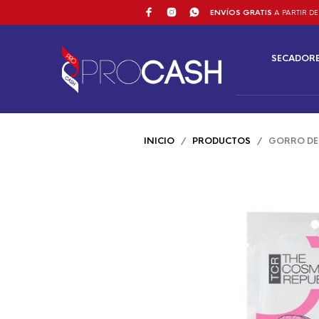
ENVÍOS GRATIS
A PARTIR DE
SECADOR
INICIO
/
PRODUCTOS
/ GORRO DET