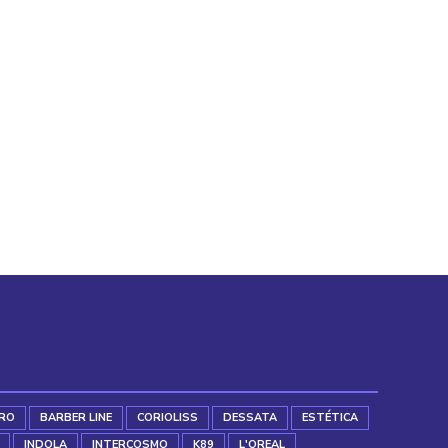
RO
BARBER LINE
CORIOLISS
DESSATA
ESTÉTICA
INDOLA
INTERCOSMO
K89
L'OREAL