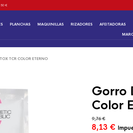
 50 €
ES
PLANCHAS
MAQUINILLAS
RIZADORES
AFEITADORAS
MAR
OX TCR COLOR ETERNO
Gorro 
Color 
9,76
€
El
El
8,13
€
Impue