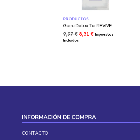
PRODUCTOS
Gorro Detox Tcr REVIVE
El
El
9,97
€
8,31
€
Impuestos
precio
precio
Incluidos
original
actual
era:
es:
9,97 €.
8,31 €.
INFORMACIÓN DE COMPRA
CONTACTO