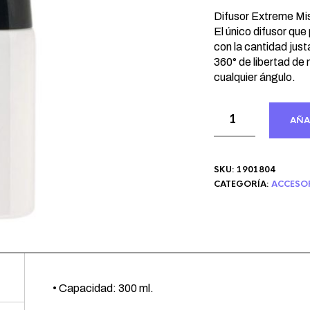
precio
prec
original
actu
Difusor Extreme Mis
era:
El único difusor qu
es:
con la cantidad just
8,34 €.
6,05
360° de libertad de
cualquier ángulo.
AÑA
SKU:
1901804
CATEGORÍA:
ACCESO
• Capacidad: 300 ml.