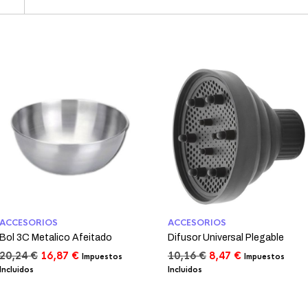
ACCESORIOS
ACCESORIOS
Bol 3C Metalico Afeitado
Difusor Universal Plegable
El
El
El
El
20,24
€
16,87
€
10,16
€
8,47
€
Impuestos
Impuestos
precio
precio
precio
precio
Incluidos
Incluidos
original
actual
original
actual
era:
es:
era:
es:
20,24 €.
16,87 €.
10,16 €.
8,47 €.