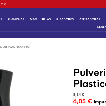
 50 €
ES
PLANCHAS
MAQUINILLAS
RIZADORES
AFEITADORAS
MAR
DOR PLASTICO 360º
Pulver
Plasti
8,34
€
El
El
6,05
€
Impue