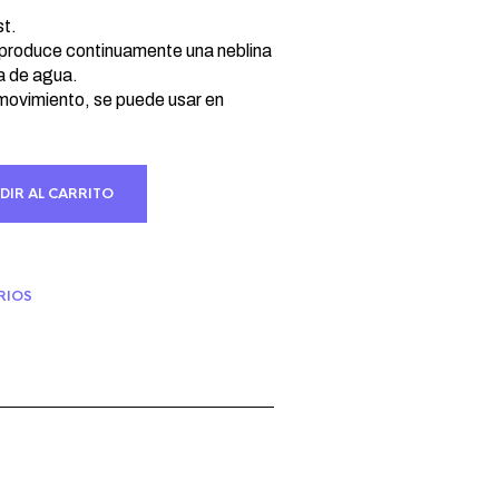
io
al
t.
e produce continuamente una neblina
a de agua.
 €.
 movimiento, se puede usar en
DIR AL CARRITO
RIOS