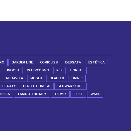
RO
BARBER LINE
CORIOLISS
DESSATA
ESTÉTICA
INDOLA
INTERCOSMO
K89
L'OREAL
MEDAVITA
MOSER
OLAPLEX
ONIRIC
T BEAUTY
PERFECT BRUSH
SCHWARZKOPF
INESIA
TANINO THERAPY
TERMIX
TUFT
WAHL