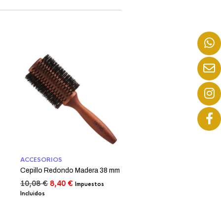
ACCESORIOS
Cepillo Redondo Madera 38 mm
El
El
10,08
€
8,40
€
Impuestos
precio
precio
Incluidos
original
actual
era:
es:
10,08 €.
8,40 €.