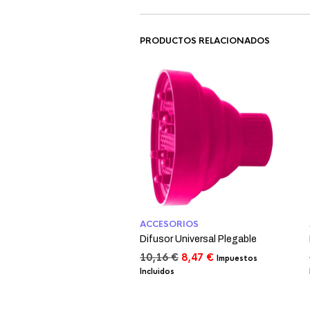
PRODUCTOS RELACIONADOS
ACCESORIOS
Difusor Universal Plegable
El
El
10,16
€
8,47
€
Impuestos
precio
precio
Incluidos
original
actual
era:
es:
10,16 €.
8,47 €.