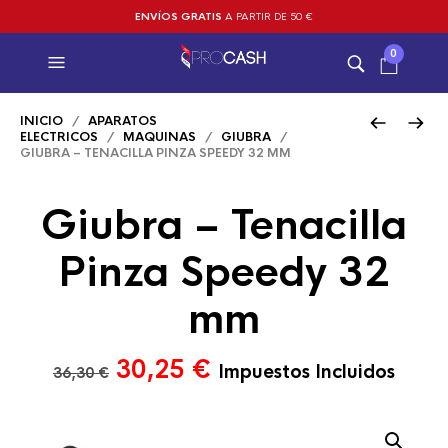
ENVÍOS GRATIS
A PARTIR DE 50 €
0
INICIO
/
APARATOS
ELECTRICOS
/
MAQUINAS
/
GIUBRA
/
GIUBRA – TENACILLA PINZA SPEEDY 32 MM
Giubra – Tenacilla
Pinza Speedy 32
mm
El
El
30,25
€
Impuestos Incluidos
36,30
€
precio
precio
original
actual
era:
es: