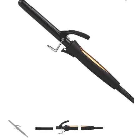
36,30 €.
30,25 €.