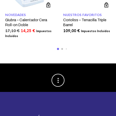
NOVEDADES
NUESTROS FAVORITOS
Giubra – Calentador Cera
Corioliss – Tenacilla Triple
Roll-on Doble
Barrel
El
El
17,10
€
14,25
€
109,00
€
Impuestos
Impuestos Incluidos
precio
precio
Incluidos
original
actual
era:
es:
17,10 €.
14,25 €.