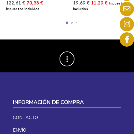
El
El
El
El
122,61
€
70,33
€
19,69
€
11,29
€
Impuestos
precio
precio
precio
precio
Impuestos Incluidos
Incluidos
original
actual
original
actual
era:
es:
era:
es:
122,61 €.
70,33 €.
19,69 €.
11,29 €.
INFORMACIÓN DE COMPRA
CONTACTO
ENVÍO