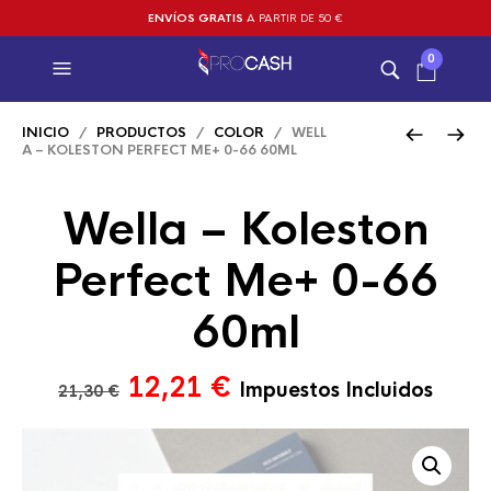
ENVÍOS GRATIS
A PARTIR DE 50 €
0
INICIO
/
PRODUCTOS
/
COLOR
/ WELL
A – KOLESTON PERFECT ME+ 0-66 60ML
Wella – Koleston
Perfect Me+ 0-66
60ml
El
El
12,21
€
Impuestos Incluidos
21,30
€
precio
precio
original
actual
era:
es: