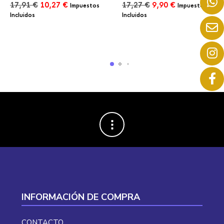
El
El
El
El
17,91
€
10,27
€
17,27
€
9,90
€
Impuestos
Impuestos
precio
precio
precio
precio
Incluidos
Incluidos
original
actual
original
actual
era:
es:
era:
es:
17,91 €.
10,27 €.
17,27 €.
9,90 €.
INFORMACIÓN DE COMPRA
CONTACTO