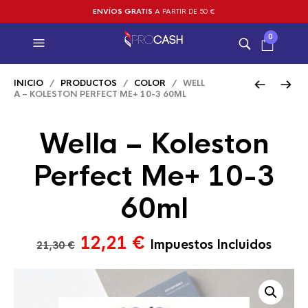
ENVÍOS GRATIS
A PARTIR DE 50 €
0
INICIO
/
PRODUCTOS
/
COLOR
/ WELL
A – KOLESTON PERFECT ME+ 10-3 60ML
Wella – Koleston
Perfect Me+ 10-3
60ml
El
El
12,21
€
Impuestos Incluidos
21,30
€
precio
precio
original
actual
era:
es: