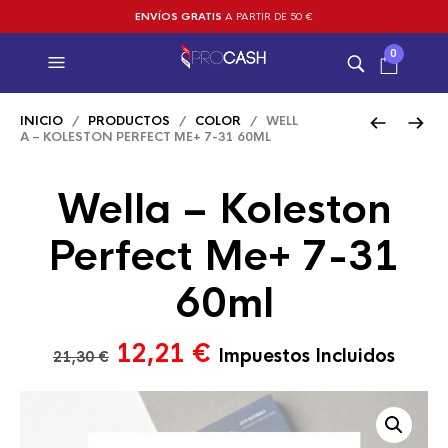
ENVÍOS GRATIS
A PARTIR DE 50 €
0
INICIO
/
PRODUCTOS
/
COLOR
/ WELL
A – KOLESTON PERFECT ME+ 7-31 60ML
Wella – Koleston
Perfect Me+ 7-31
60ml
El
El
12,21
€
Impuestos Incluidos
21,30
€
precio
precio
original
actual
era:
es: