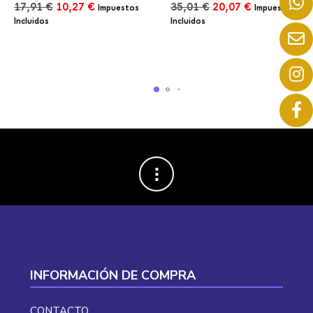
El
El
El
El
17,91
€
10,27
€
35,01
€
20,07
€
Impuestos
Impuestos
precio
precio
precio
precio
Incluidos
Incluidos
original
actual
original
actual
era:
es:
era:
es:
17,91 €.
10,27 €.
35,01 €.
20,07 €.
INFORMACIÓN DE COMPRA
CONTACTO