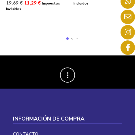
El
El
precio
precio
19,69
€
11,29
€
Impuestos
Incluidos
precio
precio
original
actual
Incluidos
original
actual
era:
es:
era:
es:
23,56 €.
13,52 €.
19,69 €.
11,29 €.
INFORMACIÓN DE COMPRA
CONTACTO