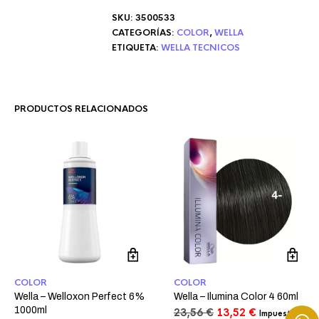
SKU:
3500533
CATEGORÍAS:
COLOR
,
WELLA
ETIQUETA:
WELLA TECNICOS
PRODUCTOS RELACIONADOS
COLOR
COLOR
Wella – Welloxon Perfect 6%
Wella – Ilumina Color 4 60ml
1000ml
El
El
23,56
€
13,52
€
Impuestos