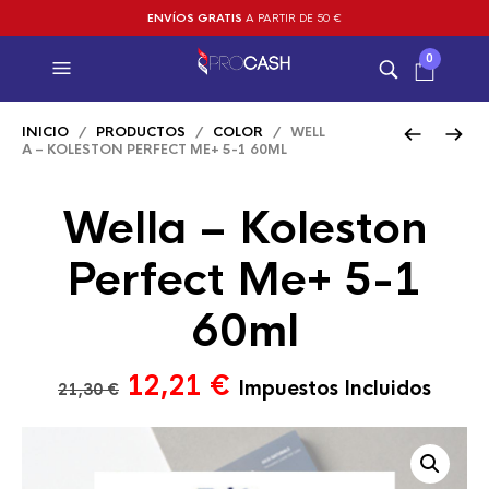
ENVÍOS GRATIS
A PARTIR DE 50 €
0
INICIO
/
PRODUCTOS
/
COLOR
/ WELL
A – KOLESTON PERFECT ME+ 5-1 60ML
Wella – Koleston
Perfect Me+ 5-1
60ml
El
El
12,21
€
Impuestos Incluidos
21,30
€
precio
precio
original
actual
era:
es: