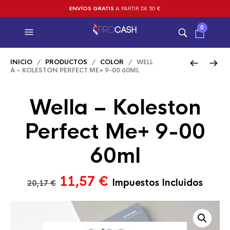
ENVÍOS GRATIS
A PARTIR DE 50 €
0
INICIO
/
PRODUCTOS
/
COLOR
/ WELL
A – KOLESTON PERFECT ME+ 9-00 60ML
Wella – Koleston
Perfect Me+ 9-00
60ml
El
El
11,57
€
Impuestos Incluidos
20,17
€
precio
precio
original
actual
era:
es: