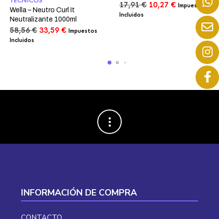
TECNICOS
El
El
17,91
€
10,27
€
Impuestos
Wella – Neutro Curl It
precio
precio
Incluidos
Neutralizante 1000ml
original
actual
El
El
58,56
€
33,59
€
Impuestos
era:
es:
precio
precio
Incluidos
17,91 €.
10,27 €.
original
actual
era:
es:
58,56 €.
33,59 €.
INFORMACIÓN DE COMPRA
CONTACTO