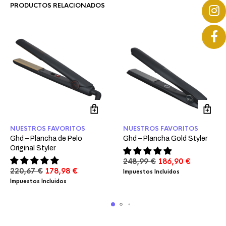
PRODUCTOS RELACIONADOS
NUESTROS FAVORITOS
NUESTROS FAVORITOS
Ghd – Plancha de Pelo
Ghd – Plancha Gold Styler
Original Styler
El
El
248,99
€
186,90
€
El
El
precio
precio
220,67
€
178,98
€
Impuestos Incluidos
precio
precio
original
actual
Impuestos Incluidos
original
actual
era:
es:
era:
es:
248,99 €.
186,90 €.
220,67 €.
178,98 €.