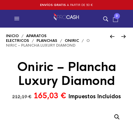
ENVÍOS GRATIS
A PARTIR DE 50 €
0
INICIO
/
APARATOS
ELECTRICOS
/
PLANCHAS
/
ONIRIC
/ O
NIRIC – PLANCHA LUXURY DIAMOND
Oniric – Plancha
Luxury Diamond
El
El
165,03
€
Impuestos Incluidos
212,19
€
precio
precio
original
actual
era:
es:
212,19 €.
165,03 €.