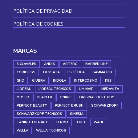
POLÍTICA DE PRIVACIDAD
POLÍTICA DE COOKIES
MARCAS
3 CLAVELES
ANDIS
ARTERO
BARBER LINE
CORIOLISS
DESSATA
ESTÉTICA
GAMMA PIU
GHD
GIUBRA
INDOLA
INTERCOSMO
K89
L'OREAL
L'OREAL TECNICOS
LIM HAIR
MEDAVITA
MOSER
OLAPLEX
ONIRIC
ORIGINAL BEST BUY
PERFECT BEAUTY
PERFECT BRUSH
SCHWARZKOPF
SCHWARZKOPF TECNICOS
SINESIA
TANINO THERAPY
TERMIX
TUFT
WAHL
WELLA
WELLA TECNICOS