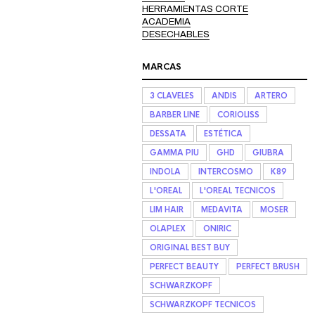
HERRAMIENTAS CORTE
ACADEMIA
DESECHABLES
MARCAS
3 CLAVELES
ANDIS
ARTERO
BARBER LINE
CORIOLISS
DESSATA
ESTÉTICA
GAMMA PIU
GHD
GIUBRA
INDOLA
INTERCOSMO
K89
L'OREAL
L'OREAL TECNICOS
LIM HAIR
MEDAVITA
MOSER
OLAPLEX
ONIRIC
ORIGINAL BEST BUY
PERFECT BEAUTY
PERFECT BRUSH
SCHWARZKOPF
SCHWARZKOPF TECNICOS