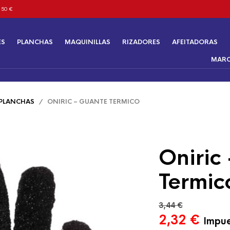
 50 €
ES
PLANCHAS
MAQUINILLAS
RIZADORES
AFEITADORAS
MAR
PLANCHAS
/ ONIRIC – GUANTE TERMICO
Oniric
Termic
3,44
€
El
El
2,32
€
Impue