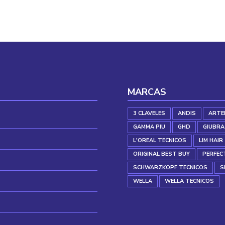
38,71 €.
18,76 €.
MARCAS
3 CLAVELES
ANDIS
ARTE
GAMMA PIU
GHD
GIUBRA
L'OREAL TECNICOS
LIM HAIR
ORIGINAL BEST BUY
PERFEC
SCHWARZKOPF TECNICOS
S
WELLA
WELLA TECNICOS