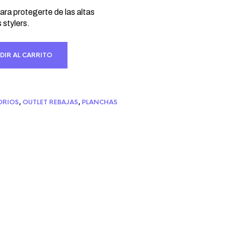
io
al
ara protegerte de las altas
 stylers.
 €.
DIR AL CARRITO
ORIOS
,
OUTLET REBAJAS
,
PLANCHAS