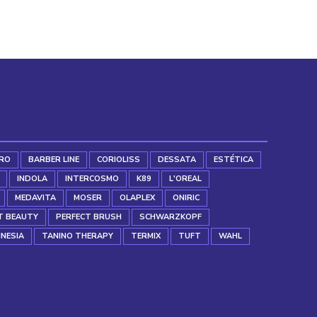
RO
BARBER LINE
CORIOLISS
DESSATA
ESTÉTICA
INDOLA
INTERCOSMO
K89
L'OREAL
MEDAVITA
MOSER
OLAPLEX
ONIRIC
T BEAUTY
PERFECT BRUSH
SCHWARZKOPF
INESIA
TANINO THERAPY
TERMIX
TUFT
WAHL