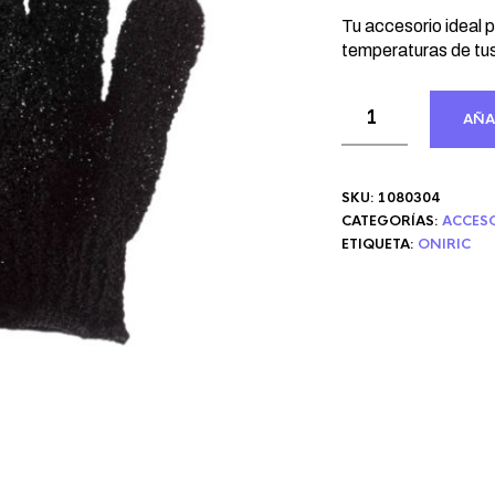
precio
prec
original
actu
Tu accesorio ideal p
era:
temperaturas de tus
es:
3,44 €.
2,32
AÑA
SKU:
1080304
CATEGORÍAS:
ACCES
ETIQUETA:
ONIRIC