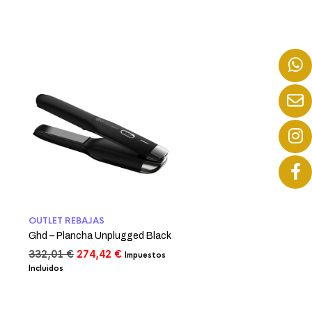
OUTLET REBAJAS
Ghd – Plancha Unplugged Black
El
El
332,01
€
274,42
€
Impuestos
precio
precio
Incluidos
original
actual
era:
es:
332,01 €.
274,42 €.