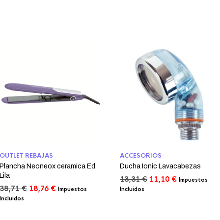
OUTLET REBAJAS
ACCESORIOS
Plancha Neoneox ceramica Ed.
Ducha Ionic Lavacabezas
Lila
El
El
13,31
€
11,10
€
Impuestos
El
El
precio
precio
38,71
€
18,76
€
Impuestos
Incluidos
precio
precio
original
actual
Incluidos
original
actual
era:
es:
era:
es:
13,31 €.
11,10 €.