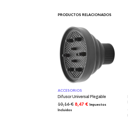
PRODUCTOS RELACIONADOS
ACCESORIOS
Difusor Universal Plegable
El
El
10,16
€
8,47
€
Impuestos
precio
precio
Incluidos
original
actual
era:
es:
10,16 €.
8,47 €.