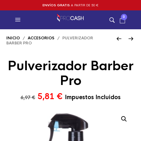
ENVÍOS GRATIS
A PARTIR DE 50 €
0
INICIO
/
ACCESORIOS
/ PULVERIZADOR
BARBER PRO
Pulverizador Barber
Pro
El
El
5,81
€
Impuestos Incluidos
6,97
€
precio
precio
original
actual
era:
es:
6,97 €.
5,81 €.