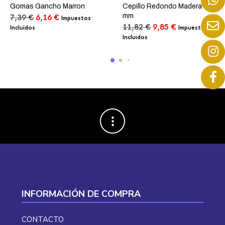
Gomas Gancho Marron
Cepillo Redondo Madera 45
mm
El
El
7,39
€
6,16
€
Impuestos
precio
precio
El
El
11,82
€
9,85
€
Incluidos
Impuestos
original
actual
precio
precio
Incluidos
era:
es:
original
actual
7,39 €.
6,16 €.
era:
es:
11,82 €.
9,85 €.
INFORMACIÓN DE COMPRA
CONTACTO