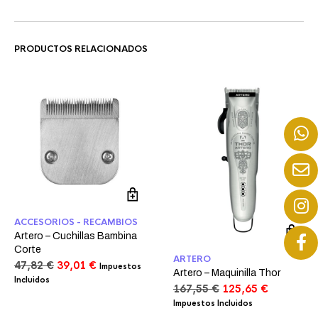
PRODUCTOS RELACIONADOS
ACCESORIOS - RECAMBIOS
Artero – Cuchillas Bambina
Corte
ARTERO
El
El
47,82
€
39,01
€
Impuestos
Artero – Maquinilla Thor
precio
precio
Incluidos
El
El
167,55
€
125,65
€
original
actual
precio
precio
Impuestos Incluidos
era:
es:
original
actual