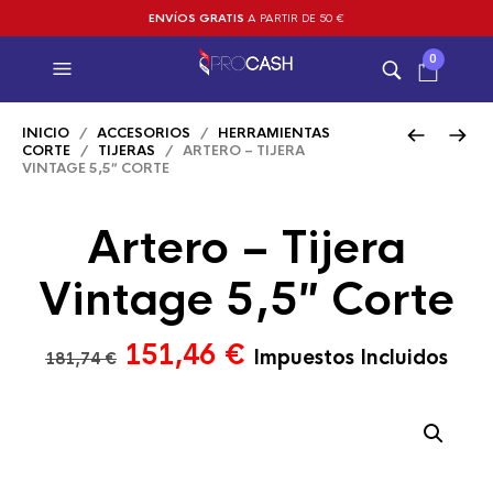
ENVÍOS GRATIS
A PARTIR DE 50 €
0
INICIO
/
ACCESORIOS
/
HERRAMIENTAS
CORTE
/
TIJERAS
/ ARTERO – TIJERA
VINTAGE 5,5″ CORTE
Artero – Tijera
Vintage 5,5″ Corte
El
El
151,46
€
Impuestos Incluidos
181,74
€
precio
precio
original
actual
era:
es:
181,74 €.
151,46 €.