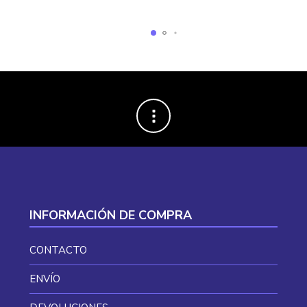
47,82 €.
39,01 €.
era:
es:
167,55 €.
125,65 €.
INFORMACIÓN DE COMPRA
CONTACTO
ENVÍO